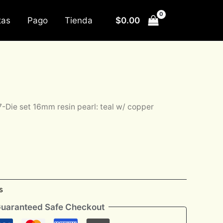
$
0.00
tas
Pago
Tienda
7-Die set 16mm resin pearl: teal w/ copper
s
uaranteed Safe Checkout