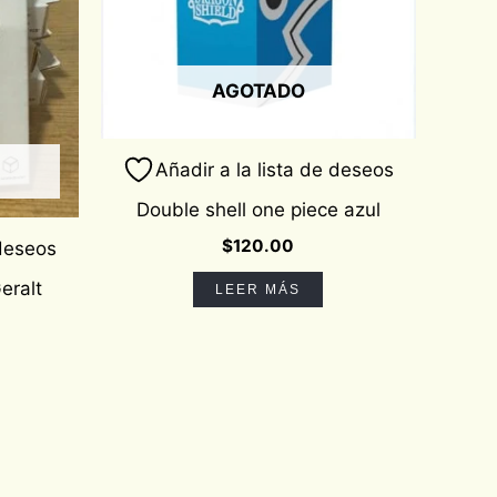
AGOTADO
Añadir a la lista de deseos
Double shell one piece azul
$
120.00
 deseos
eralt
LEER MÁS