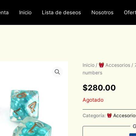
nta
Inicio
Lista de deseos
Nosotros
Ofer
Inicio
/
Accesorios
/ 
numbers
$
280.00
Agotado
Categoría:
Accesorio
G