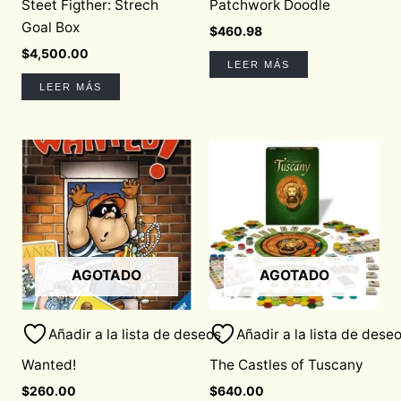
Steet Figther: Strech
Patchwork Doodle
Goal Box
$
460.98
$
4,500.00
LEER MÁS
LEER MÁS
AGOTADO
AGOTADO
Añadir a la lista de deseos
Añadir a la lista de dese
Wanted!
The Castles of Tuscany
$
260.00
$
640.00