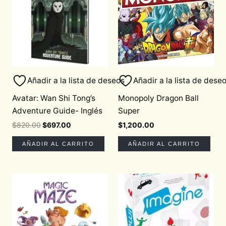
$820.00.
$697.00.
Añadir a la lista de deseos
Añadir a la lista de dese
Avatar: Wan Shi Tong’s
Monopoly Dragon Ball
Adventure Guide- Inglés
Super
$
820.00
$
697.00
$
1,200.00
AÑADIR AL CARRITO
AÑADIR AL CARRITO