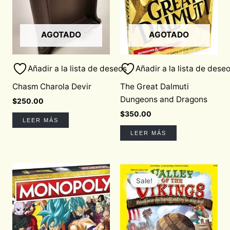
AGOTADO
AGOTADO
Añadir a la lista de deseos
Añadir a la lista de dese
Chasm Charola Devir
The Great Dalmuti
Dungeons and Dragons
$
250.00
$
350.00
LEER MÁS
LEER MÁS
Original
Current
price
price
Sale!
Sale!
was:
is:
$850.00.
$722.50.