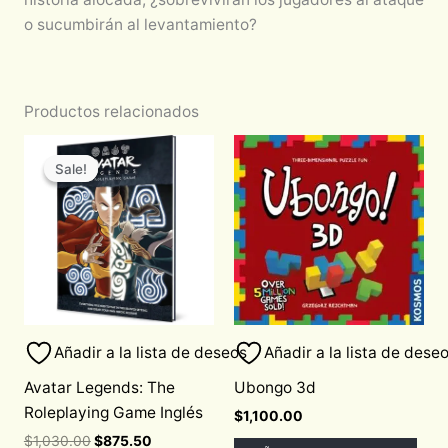
o sucumbirán al levantamiento?
Productos relacionados
Original
Current
price
price
Sale!
Sale!
was:
is:
$1,030.00.
$875.50.
Añadir a la lista de deseos
Añadir a la lista de dese
Avatar Legends: The
Ubongo 3d
Roleplaying Game Inglés
$
1,100.00
$
1,030.00
$
875.50