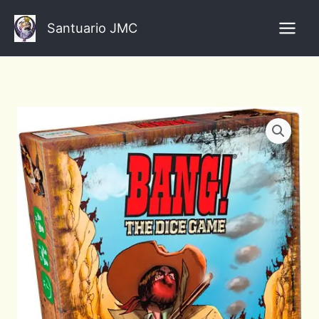
Ir
al
Santuario JMC
contenido