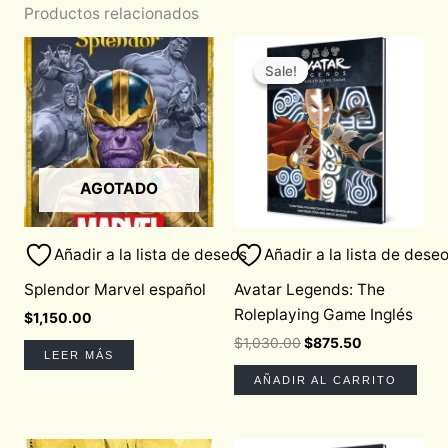
Productos relacionados
Original
Current
price
price
Sale!
Sale!
was:
is:
$1,030.00.
$875.50.
AGOTADO
Añadir a la lista de deseos
Añadir a la lista de dese
Splendor Marvel español
Avatar Legends: The
Roleplaying Game Inglés
$
1,150.00
$
1,030.00
$
875.50
LEER MÁS
AÑADIR AL CARRITO
Original
Current