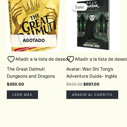
price
price
Sale!
Sale!
was:
is:
$820.00.
$697.00.
AGOTADO
Añadir a la lista de deseos
Añadir a la lista de dese
The Great Dalmuti
Avatar: Wan Shi Tong’s
Dungeons and Dragons
Adventure Guide- Inglés
$
350.00
$
820.00
$
697.00
LEER MÁS
AÑADIR AL CARRITO