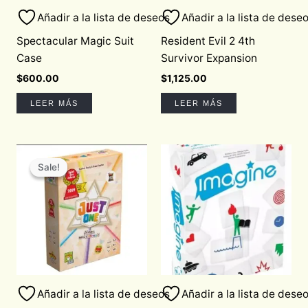
Añadir a la lista de deseos
Añadir a la lista de dese
Spectacular Magic Suit
Resident Evil 2 4th
Case
Survivor Expansion
$
600.00
$
1,125.00
LEER MÁS
LEER MÁS
Original
Current
price
price
Sale!
Sale!
was:
is:
$710.00.
$600.00.
Añadir a la lista de deseos
Añadir a la lista de dese