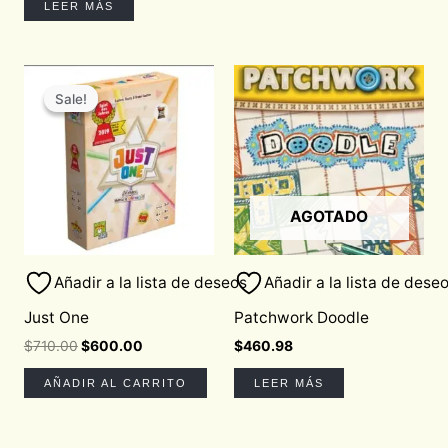
LEER MÁS
Original
Current
price
price
Sale!
Sale!
was:
is:
$710.00.
$600.00.
AGOTADO
Añadir a la lista de deseos
Añadir a la lista de dese
Just One
Patchwork Doodle
$
710.00
$
600.00
$
460.98
AÑADIR AL CARRITO
LEER MÁS