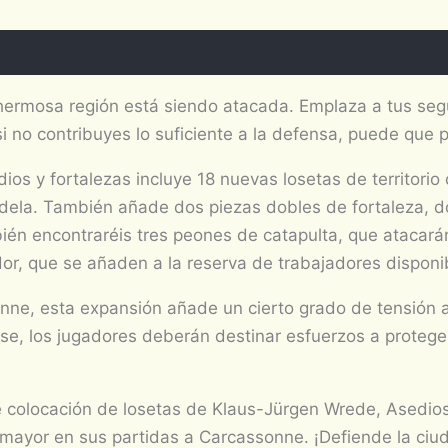
ermosa región está siendo atacada. Emplaza a tus segu
i no contribuyes lo suficiente a la defensa, puede que 
ios y fortalezas incluye 18 nuevas losetas de territori
ela. También añade dos piezas dobles de fortaleza, d
én encontraréis tres peones de catapulta, que atacarán
or, que se añaden a la reserva de trabajadores disponi
ne, esta expansión añade un cierto grado de tensión a
ase, los jugadores deberán destinar esfuerzos a protege
e colocación de losetas de Klaus-Jürgen Wrede, Asedios 
ayor en sus partidas a Carcassonne. ¡Defiende la ciudad