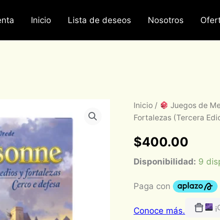
nta
Inicio
Lista de deseos
Nosotros
Ofer
Carcassonne
Inicio
/
Juegos de M
Expansión
Fortalezas (Tercera Ed
7:
Asedios
$
400.00
y
Fortalezas
Disponibilidad:
9 dis
(Tercera
Edición)
-
ESPAÑOL
cantidad
¡