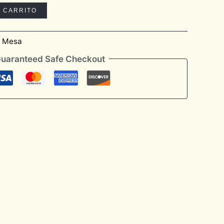
L CARRITO
e Mesa
uaranteed Safe Checkout