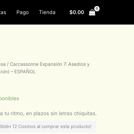
$
0.00
tas
Pago
Tienda
esa
/ Carcassonne Expansión 7: Asedios y
ición) – ESPAÑOL
ponibles
Obtén 12 Cosmos al comprar este producto!