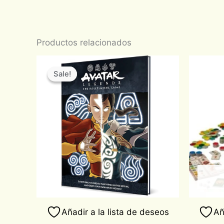
Productos relacionados
Original
Current
price
price
Sale!
Sale!
was:
is:
$1,030.00.
$875.50.
Añadir a la lista de deseos
Añ