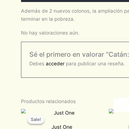
Además de 2 nuevos colonos, la ampliación p
terminar en la pobreza.
No hay valoraciones aún.
Sé el primero en valorar “Catá
Debes
acceder
para publicar una reseña.
Productos relacionados
Original
Current
price
price
Sale!
Sale!
was:
is:
Just One
$710.00.
$600.00.