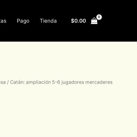
$
0.00
tas
Pago
Tienda
esa
/ Catán: ampliación 5-6 jugadores mercaderes