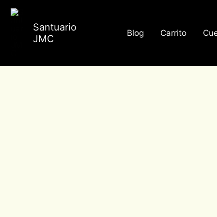
Ir
al
Santuario
Blog
Carrito
Cue
contenido
JMC