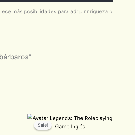
ce más posibilidades para adquirir riqueza o
 bárbaros”
Original
Current
price
price
Sale!
Sale!
was:
is:
$1,030.00.
$875.50.