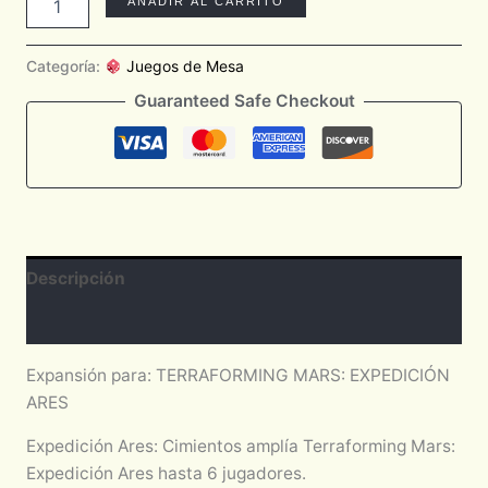
AÑADIR AL CARRITO
Categoría:
Juegos de Mesa
Guaranteed Safe Checkout
Descripción
Valoraciones (0)
Expansión para: TERRAFORMING MARS: EXPEDICIÓN
ARES
Expedición Ares: Cimientos amplía Terraforming Mars:
Expedición Ares hasta 6 jugadores.