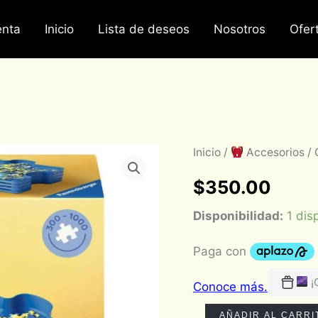
nta
Inicio
Lista de deseos
Nosotros
Ofer
Clasificador
Inicio
/
Accesorios
/ 
Puzzle:
Sort
$
350.00
&
Go!
Disponibilidad:
1 dis
cantidad
¡
AÑADIR AL CARRI