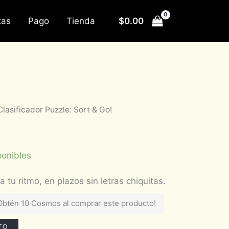
$
0.00
tas
Pago
Tienda
Clasificador Puzzle: Sort & Go!
ponibles
Obtén 10 Cosmos al comprar este producto!
TO