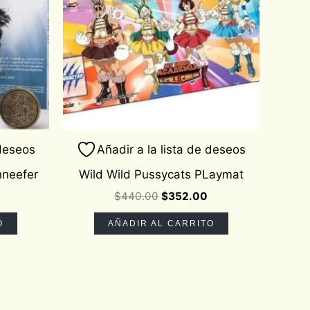
 deseos
Añadir a la lista de deseos
nneefer
Wild Wild Pussycats PLaymat
$
440.00
$
352.00
O
AÑADIR AL CARRITO