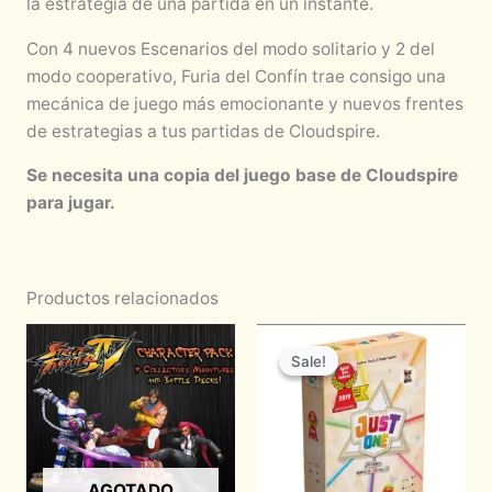
la estrategia de una partida en un instante.
Con 4 nuevos Escenarios del modo solitario y 2 del
modo cooperativo, Furia del Confín trae consigo una
mecánica de juego más emocionante y nuevos frentes
de estrategias a tus partidas de Cloudspire.
Se necesita una copia del juego base de Cloudspire
para jugar.
Productos relacionados
Original
Current
price
price
Sale!
Sale!
was:
is:
$710.00.
$600.00.
AGOTADO