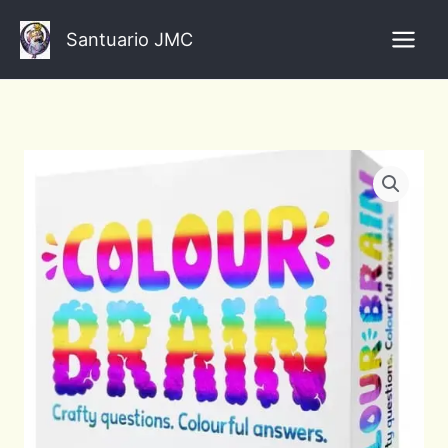
Ir
al
Santuario JMC
contenido
Colour
brain
cantidad