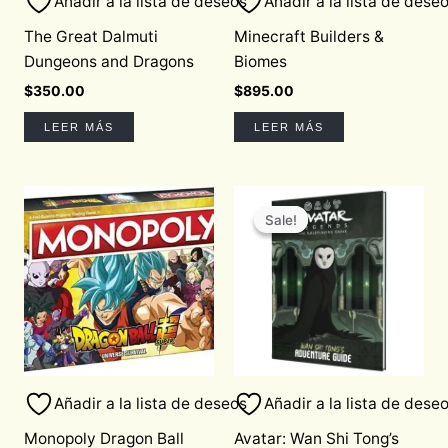
Añadir a la lista de deseos
Añadir a la lista de dese
The Great Dalmuti
Minecraft Builders &
Dungeons and Dragons
Biomes
$
350.00
$
895.00
LEER MÁS
LEER MÁS
Original
Current
price
price
Sale!
Sale!
was:
is:
$820.00.
$697.00.
Añadir a la lista de deseos
Añadir a la lista de dese
Monopoly Dragon Ball
Avatar: Wan Shi Tong’s