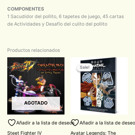
COMPONENTES
1 Sacudidor del pollito, 6 tapetes de juego, 45 cartas
de Actividades y Desafío del culito del pollito
Productos relacionados
Original
Current
price
price
Sale!
Sale!
was:
is:
$1,030.00.
$875.50.
AGOTADO
Añadir a la lista de deseos
Añadir a la lista de dese
Steet Fighter IV
Avatar Legends: The