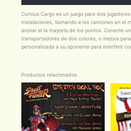
Curious Cargo es un juego para dos jugadores 
instalaciones, llamando a los camiones en el 
anotar el la mayoría de los puntos. Conecte u
transportadores de dos colores, o mejora para
personalizada a su oponente para interferir con
Productos relacionados
Sale!
Sale!