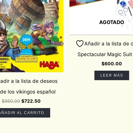
AGOTADO
Añadir a la lista de
Spectacular Magic Sui
$
600.00
LEER MÁS
adir a la lista de deseos
 de los vikingos español
$
850.00
$
722.50
AÑADIR AL CARRITO