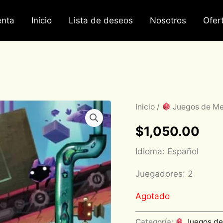
nta
Inicio
Lista de deseos
Nosotros
Ofer
Inicio
/
Juegos de M
$
1,050.00
Idioma: Español
Juegadores: 2
Agotado
Categoría:
Juegos d