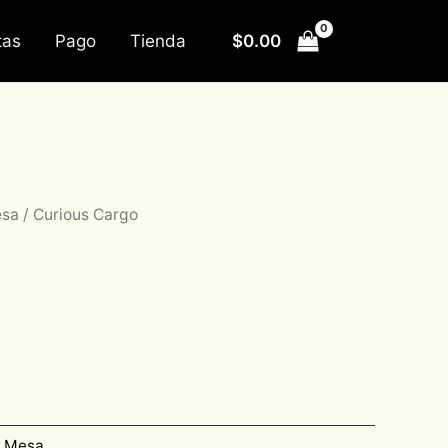
$
0.00
tas
Pago
Tienda
esa
/ Curious Cargo
e Mesa