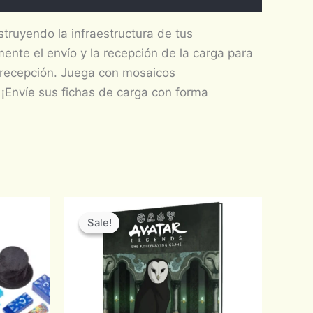
truyendo la infraestructura de tus
nte el envío y la recepción de la carga para
y recepción. Juega con mosaicos
 ¡Envíe sus fichas de carga con forma
Original
Current
price
price
Sale!
Sale!
was:
is:
$820.00.
$697.00.