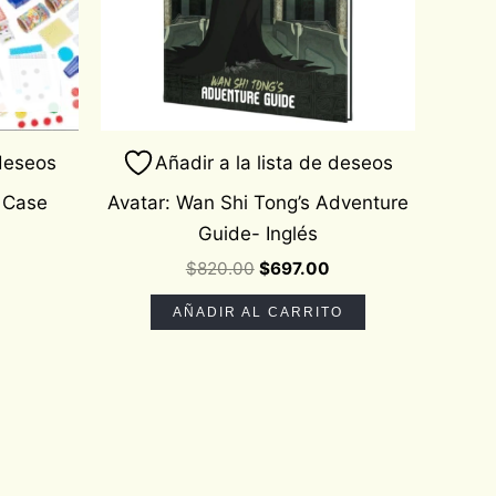
 deseos
Añadir a la lista de deseos
t Case
Avatar: Wan Shi Tong’s Adventure
Guide- Inglés
$
820.00
$
697.00
AÑADIR AL CARRITO