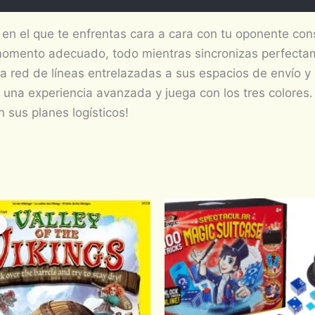
en el que te enfrentas cara a cara con tu oponente cons
momento adecuado, todo mientras sincronizas perfectame
na red de líneas entrelazadas a sus espacios de envío 
 una experiencia avanzada y juega con los tres colores.
 sus planes logísticos!
Original
Current
price
price
was:
is:
$850.00.
$722.50.