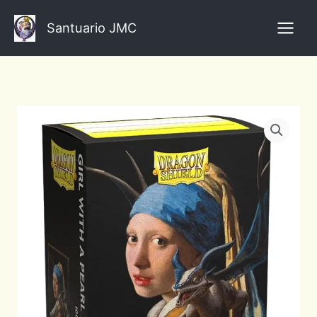
Ir
al
Santuario JMC
contenido