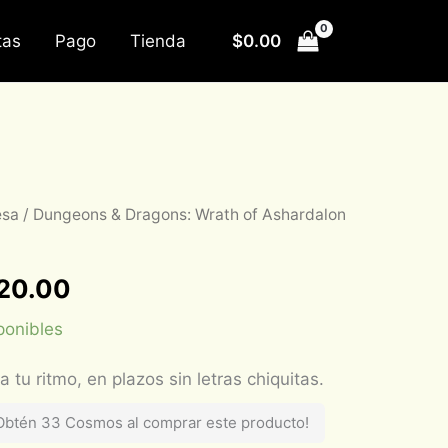
$
0.00
tas
Pago
Tienda
esa
/ Dungeons & Dragons: Wrath of Ashardalon
inal
Current
e
price
120.00
:
is:
ponibles
400.00.
$1,120.00.
Obtén 33 Cosmos al comprar este producto!