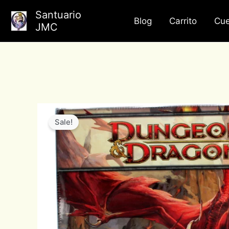
Ir
Santuario
al
Blog
Carrito
Cue
JMC
contenido
Sale!