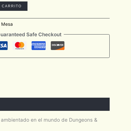
L CARRITO
e Mesa
uaranteed Safe Checkout
es ambientado en el mundo de Dungeons &