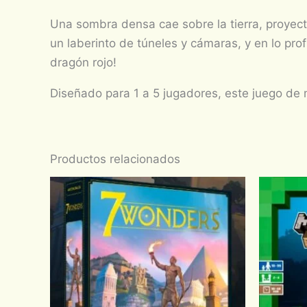
Una sombra densa cae sobre la tierra, proyec
un laberinto de túneles y cámaras, y en lo pr
dragón rojo!
Diseñado para 1 a 5 jugadores, este juego de 
Productos relacionados