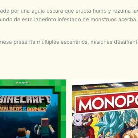
tada por una aguja oscura que eructa humo y rezuma l
ofundo de este laberinto infestado de monstruos acecha 
mesa presenta múltiples escenarios, misiones desafiant