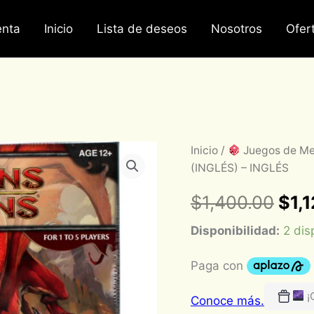
nta
Inicio
Lista de deseos
Nosotros
Ofer
Dungeons
Inicio
/
Juegos de M
Orig
&
(INGLÉS) – INGLÉS
Dragons:
pric
Wrath
$
1,400.00
$
1,
of
was
Ashardalon
Disponibilidad:
2 dis
(INGLÉS)
$1,
-
INGLÉS
cantidad
¡