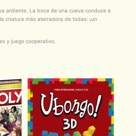
ava ardiente. La boca de una cueva conduce a
la criatura más aterradora de todas: ¡un
es y juego cooperativo.