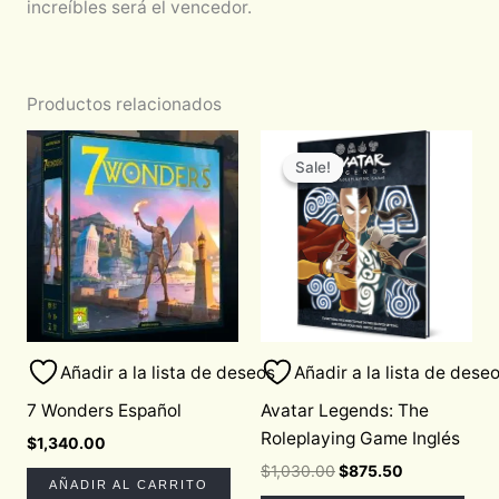
increíbles será el vencedor.
Productos relacionados
Original
Current
price
price
Sale!
Sale!
was:
is:
$1,030.00.
$875.50.
Añadir a la lista de deseos
Añadir a la lista de dese
7 Wonders Español
Avatar Legends: The
Roleplaying Game Inglés
$
1,340.00
$
1,030.00
$
875.50
AÑADIR AL CARRITO