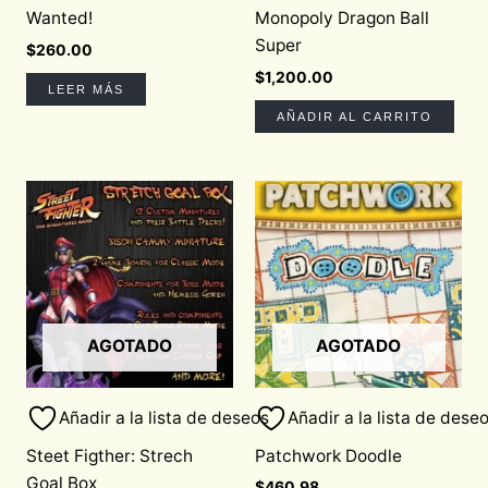
Wanted!
Monopoly Dragon Ball
Super
$
260.00
$
1,200.00
LEER MÁS
AÑADIR AL CARRITO
AGOTADO
AGOTADO
Añadir a la lista de deseos
Añadir a la lista de dese
Steet Figther: Strech
Patchwork Doodle
Goal Box
$
460.98