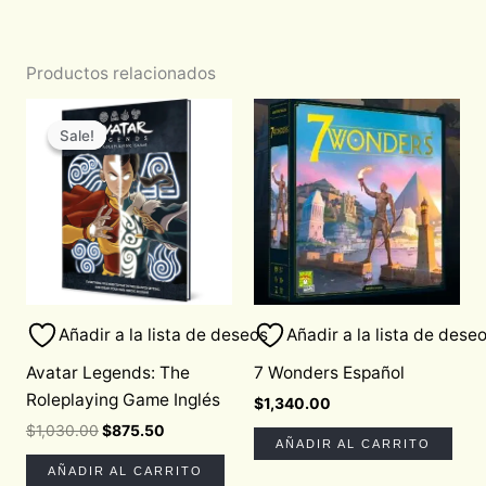
Productos relacionados
Original
Current
price
price
Sale!
Sale!
was:
is:
$1,030.00.
$875.50.
Añadir a la lista de deseos
Añadir a la lista de dese
Avatar Legends: The
7 Wonders Español
Roleplaying Game Inglés
$
1,340.00
$
1,030.00
$
875.50
AÑADIR AL CARRITO
AÑADIR AL CARRITO