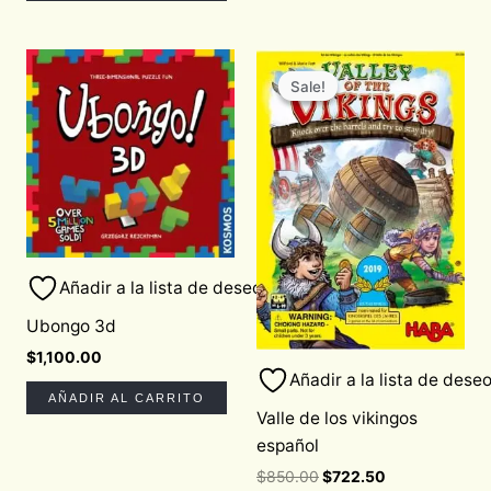
Original
Current
price
price
Sale!
Sale!
was:
is:
$850.00.
$722.50.
Añadir a la lista de deseos
Ubongo 3d
$
1,100.00
Añadir a la lista de dese
AÑADIR AL CARRITO
Valle de los vikingos
español
$
850.00
$
722.50