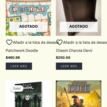
AGOTADO
AGOTADO
Añadir a la lista de deseos
Añadir a la lista de dese
Patchwork Doodle
Chasm Charola Devir
$
460.98
$
250.00
LEER MÁS
LEER MÁS
Original
Current
price
price
Sale!
Sale!
was:
is:
$820.00.
$697.00.