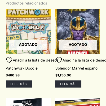
Productos relacionados
AGOTADO
AGOTADO
Añadir a la lista de deseos
Añadir a la lista de dese
Patchwork Doodle
Splendor Marvel español
$
460.98
$
1,150.00
LEER MÁS
LEER MÁS
Original
Current
price
price
Sale!
Sale!