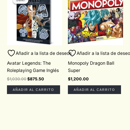
was:
is:
$1,030.00.
$875.50.
Añadir a la lista de deseos
Añadir a la lista de dese
Avatar Legends: The
Monopoly Dragon Ball
Roleplaying Game Inglés
Super
$
1,030.00
$
875.50
$
1,200.00
AÑADIR AL CARRITO
AÑADIR AL CARRITO