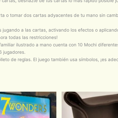
e cartas, deshazte de tus cartas lo más rápido posible 
ta o tomar dos cartas adyacentes de tu mano sin cambia
jugando a las cartas, activando los efectos o aplicando 
ra todas las restricciones!
o familiar ilustrado a mano cuenta con 10 Mochi diferen
 6 jugadores.
folleto de reglas. El juego también usa símbolos, ¡es ad