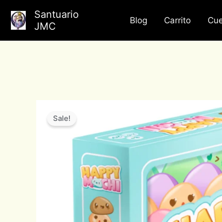
Ir
Santuario
al
Blog
Carrito
Cue
JMC
contenido
Sale!