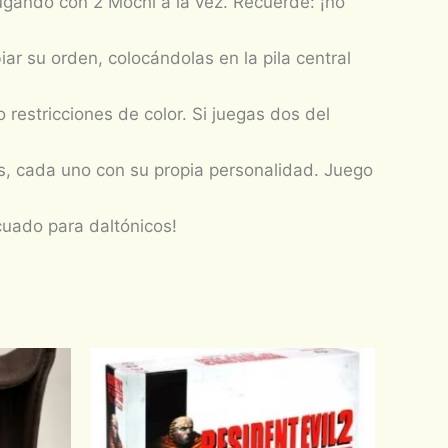
jugando con 2 Mochi a la vez. Recuerde: ¡no
r su orden, colocándolas en la pila central
restricciones de color. Si juegas dos del
tes, cada uno con su propia personalidad. Juego
ecuado para daltónicos!