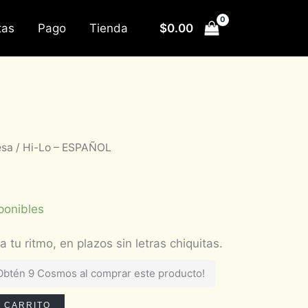
$
0.00
tas
Pago
Tienda
esa
/ Hi-Lo – ESPAÑOL
ponibles
Obtén 9 Cosmos al comprar este producto!
L CARRITO