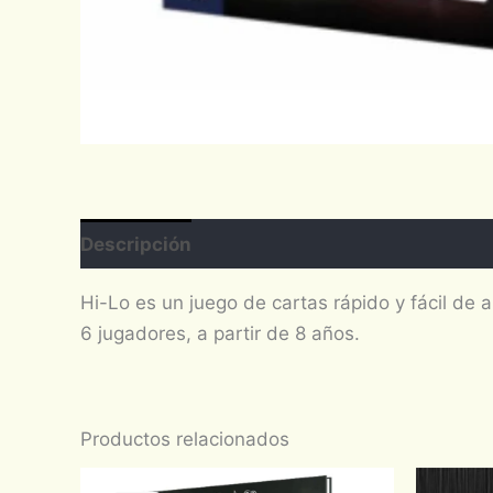
Descripción
Hi-Lo es un juego de cartas rápido y fácil de 
6 jugadores, a partir de 8 años.
Productos relacionados
Original
Current