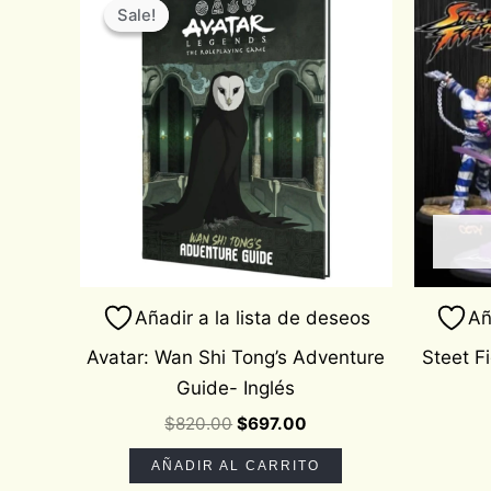
price
price
Sale!
Sale!
was:
is:
$820.00.
$697.00.
Añadir a la lista de deseos
Añ
Avatar: Wan Shi Tong’s Adventure
Steet F
Guide- Inglés
$
820.00
$
697.00
AÑADIR AL CARRITO