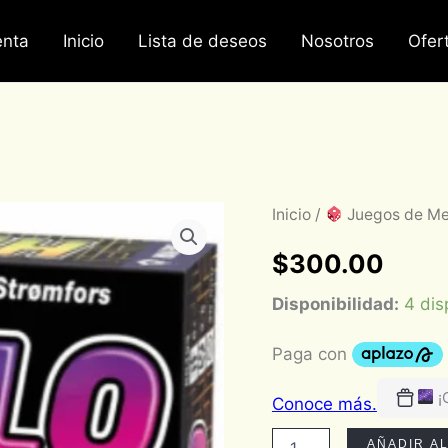
nta
Inicio
Lista de deseos
Nosotros
Ofer
Hi-
Inicio
/
Juegos de M
Lo
-
$
300.00
ESPAÑOL
cantidad
Disponibilidad:
4 dis
¡
AÑADIR A