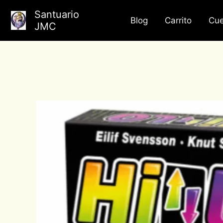
Ir
Santuario
al
Blog
Carrito
Cue
JMC
contenido