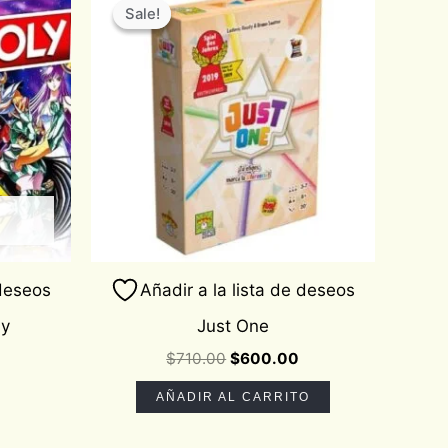
price
price
Sale!
Sale!
was:
is:
$710.00.
$600.00.
 deseos
Añadir a la lista de deseos
iy
Just One
$
710.00
$
600.00
AÑADIR AL CARRITO