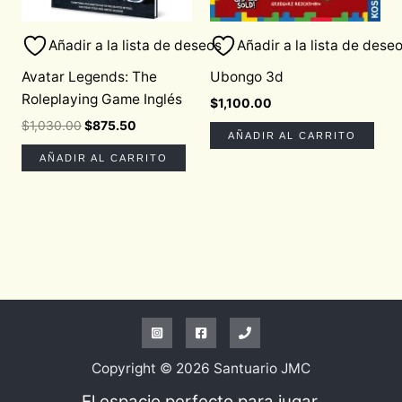
Añadir a la lista de deseos
Añadir a la lista de dese
Avatar Legends: The
Ubongo 3d
Roleplaying Game Inglés
$
1,100.00
$
1,030.00
$
875.50
AÑADIR AL CARRITO
AÑADIR AL CARRITO
Copyright © 2026 Santuario JMC
El espacio perfecto para jugar.