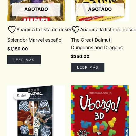
AGOTADO
AGOTADO
Añadir a la lista de deseos
Añadir a la lista de dese
Splendor Marvel español
The Great Dalmuti
Dungeons and Dragons
$
1,150.00
$
350.00
LEER MÁS
LEER MÁS
Original
Current
price
price
Sale!
Sale!
was:
is:
$1,030.00.
$875.50.