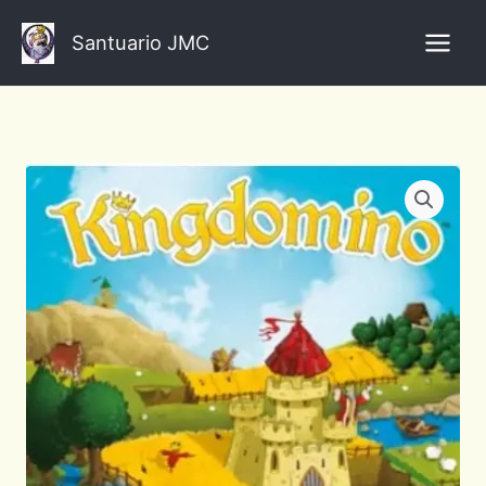
Ir
al
Santuario JMC
contenido