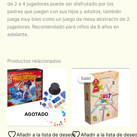
de 2 a 4 jugadores puede ser disfrutado por los
padres que juegan con sus hijos y adultos, también
juega muy bien como un juego de mesa abstracto de 2
jugadores. Recomendado para niños de 8 años en
adelante.
Productos relacionados
Original
Current
price
price
Sale!
Sale!
was:
is:
$710.00.
$600.00.
AGOTADO
Añadir a la lista de deseos
Añadir a la lista de dese