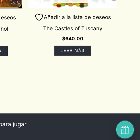
Añadir a la lista de deseos
 deseos
The Castles of Tuscany
ñol
$
640.00
LEER MÁS
O
para jugar.