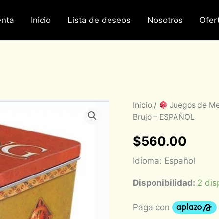
nta
Inicio
Lista de deseos
Nosotros
Ofer
La
Inicio
/
Juegos de M
Guerra
Brujo – ESPAÑOL
del
Anillo:
$
560.00
Lata
con
Idioma: Español
cartas
Rey
Brujo
Disponibilidad:
2 dis
-
ESPAÑOL
cantidad