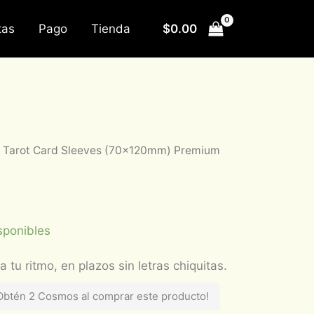
$
0.00
tas
Pago
Tienda
e Tarot Card Sleeves (70x120mm) Premium
sponibles
Obtén 2 Cosmos al comprar este producto!