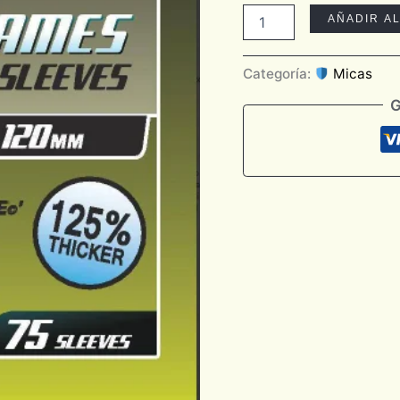
AÑADIR A
Categoría:
Micas
G