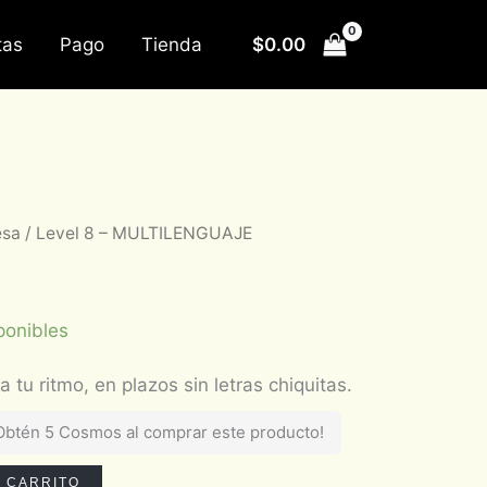
$
0.00
tas
Pago
Tienda
esa
/ Level 8 – MULTILENGUAJE
ponibles
Obtén 5 Cosmos al comprar este producto!
L CARRITO