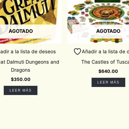
AGOTADO
AGOTADO
adir a la lista de deseos
Añadir a la lista de
eat Dalmuti Dungeons and
The Castles of Tusc
Dragons
$
640.00
$
350.00
LEER MÁS
LEER MÁS