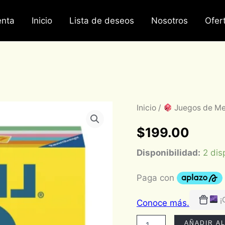
nta
Inicio
Lista de deseos
Nosotros
Ofer
Level
Inicio
/
Juegos de M
8
-
$
199.00
MULTILENGUAJE
cantidad
Disponibilidad:
2 dis
¡
AÑADIR A