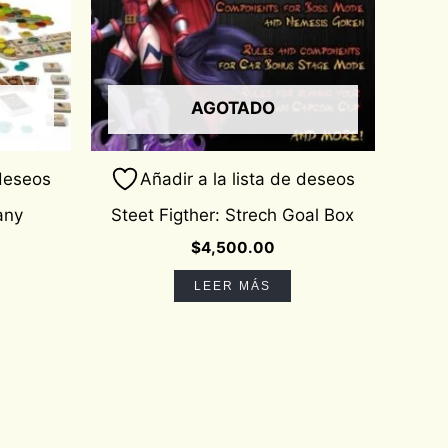
AGOTADO
 deseos
Añadir a la lista de deseos
any
Steet Figther: Strech Goal Box
$
4,500.00
LEER MÁS