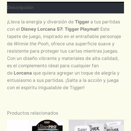
Descripción
¡Lleva la energía y diversión de
Tigger
a tus partidas
con el
Disney Lorcana S7: Tigger Playmat
! Este
tapete de juego, inspirado en el entrañable personaje
de
Winnie the Pooh
, ofrece una superficie suave y
resistente para proteger tus cartas mientras juegas.
Con un diseño vibrante y materiales de alta calidad,
es el complemento ideal para cualquier fan
de
Lorcana
que quiera agregar un toque de alegría y
entusiasmo a sus partidas. ¡Salta a la acción y juega
con el espíritu inigualable de Tigger!
Productos relacionados
Original
Current
price
price
Sale!
Sale!