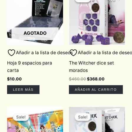
was:
is:
$460.00.
$368.00.
AGOTADO
Añadir a la lista de deseos
Añadir a la lista de dese
Hoja 9 espacios para
The Witcher dice set
carta
morados
$
10.00
$
460.00
$
368.00
LEER MÁS
AÑADIR AL CARRITO
Original
Current
Original
Current
price
price
price
price
Sale!
Sale!
Sale!
Sale!
was:
is:
was:
is:
$440.00.
$352.00.
$460.00.
$368.00.