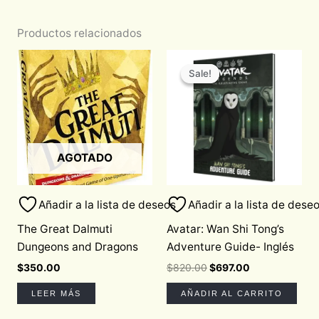
Productos relacionados
Original
Current
price
price
Sale!
Sale!
was:
is:
$820.00.
$697.00.
AGOTADO
Añadir a la lista de deseos
Añadir a la lista de dese
The Great Dalmuti
Avatar: Wan Shi Tong’s
Dungeons and Dragons
Adventure Guide- Inglés
$
350.00
$
820.00
$
697.00
LEER MÁS
AÑADIR AL CARRITO