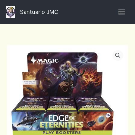
Ir
al
Santuario JMC
contenido