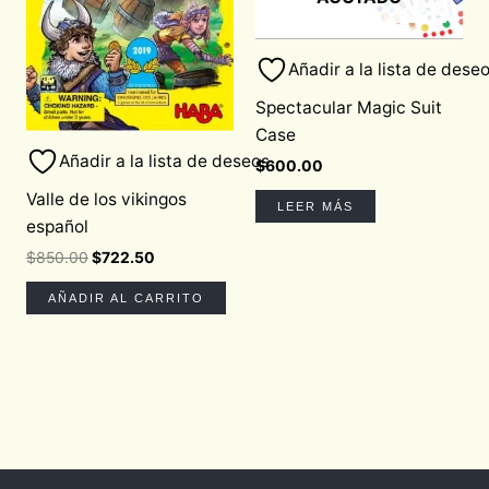
Añadir a la lista de dese
Spectacular Magic Suit
Case
Añadir a la lista de deseos
$
600.00
Valle de los vikingos
LEER MÁS
español
$
850.00
$
722.50
AÑADIR AL CARRITO