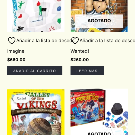
AGOTADO
Añadir a la lista de deseos
Añadir a la lista de dese
Imagine
Wanted!
$
660.00
$
260.00
AÑADIR AL CARRITO
LEER MÁS
Original
Current
price
price
Sale!
Sale!
was:
is:
$850.00.
$722.50.
AGOTADO