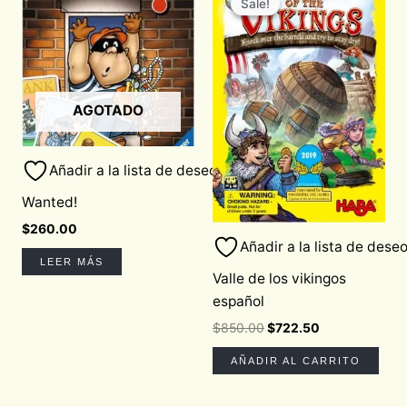
Sale!
Sale!
was:
is:
$850.00.
$722.50.
AGOTADO
Añadir a la lista de deseos
Wanted!
$
260.00
Añadir a la lista de dese
LEER MÁS
Valle de los vikingos
español
$
850.00
$
722.50
AÑADIR AL CARRITO