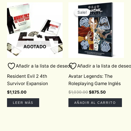
Original
Current
price
price
Sale!
Sale!
was:
is:
$1,030.00.
$875.50.
AGOTADO
Añadir a la lista de deseos
Añadir a la lista de dese
Resident Evil 2 4th
Avatar Legends: The
Survivor Expansion
Roleplaying Game Inglés
$
1,125.00
$
1,030.00
$
875.50
LEER MÁS
AÑADIR AL CARRITO