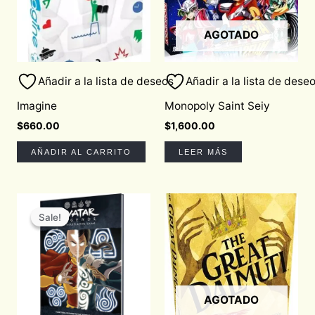
AGOTADO
Añadir a la lista de deseos
Añadir a la lista de dese
Imagine
Monopoly Saint Seiy
$
660.00
$
1,600.00
AÑADIR AL CARRITO
LEER MÁS
Original
Current
price
price
Sale!
Sale!
was:
is:
$1,030.00.
$875.50.
AGOTADO