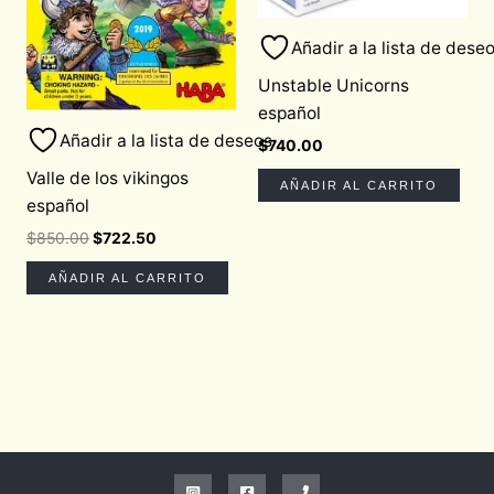
Añadir a la lista de dese
Unstable Unicorns
español
Añadir a la lista de deseos
$
740.00
Valle de los vikingos
AÑADIR AL CARRITO
español
$
850.00
$
722.50
AÑADIR AL CARRITO