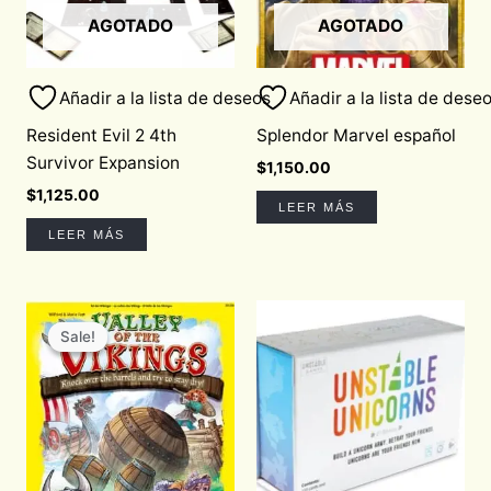
AGOTADO
AGOTADO
Añadir a la lista de deseos
Añadir a la lista de dese
Resident Evil 2 4th
Splendor Marvel español
Survivor Expansion
$
1,150.00
$
1,125.00
LEER MÁS
LEER MÁS
Original
Current
price
price
Sale!
Sale!
was:
is:
$850.00.
$722.50.