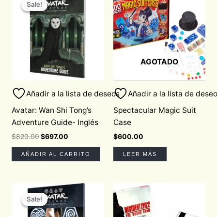
price
price
Sale!
Sale!
was:
is:
$820.00.
$697.00.
AGOTADO
Añadir a la lista de deseos
Añadir a la lista de dese
Avatar: Wan Shi Tong’s
Spectacular Magic Suit
Adventure Guide- Inglés
Case
$
820.00
$
697.00
$
600.00
AÑADIR AL CARRITO
LEER MÁS
Original
Current
price
price
Sale!
Sale!
was:
is:
$1,030.00.
$875.50.