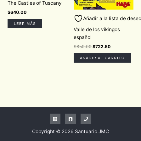
The Castles of Tuscany
$
640.00
Añadir a la lista de dese
LEER MÁS
Valle de los vikingos
español
$
850.00
$
722.50
AÑADIR AL CARRITO
Copyright © 2026 Santuario JMC