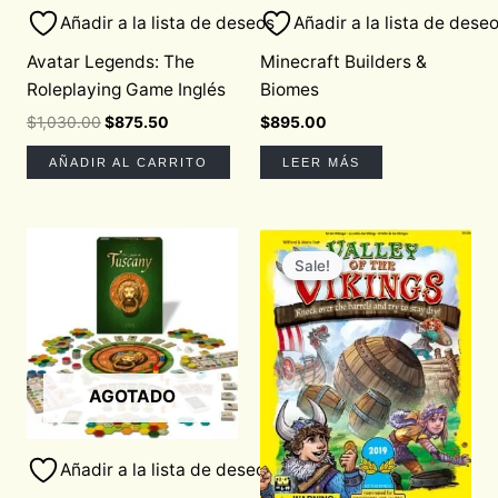
Añadir a la lista de deseos
Añadir a la lista de dese
Avatar Legends: The
Minecraft Builders &
Roleplaying Game Inglés
Biomes
$
1,030.00
$
875.50
$
895.00
AÑADIR AL CARRITO
LEER MÁS
Original
Current
price
price
Sale!
Sale!
was:
is:
$850.00.
$722.50.
AGOTADO
Añadir a la lista de deseos