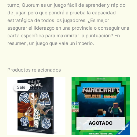
turno, Quorum es un juego fácil de aprender y rápido
de jugar, pero que pondrá a prueba la capacidad
estratégica de todos los jugadores. ¿Es mejor
asegurar el liderazgo en una provincia o conseguir una
carta específica para maximizar la puntuación? En
resumen, un juego que vale un imperio.
Productos relacionados
Original
Current
price
price
Sale!
Sale!
was:
is:
$1,030.00.
$875.50.
AGOTADO