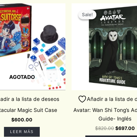
Original
price
p
Sale!
Sale!
was:
i
$820.00
AGOTADO
adir a la lista de deseos
Añadir a la lista de
acular Magic Suit Case
Avatar: Wan Shi Tong’s A
Guide- Inglés
$
600.00
$
820.00
$
697.00
LEER MÁS