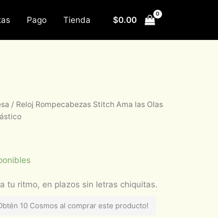
$
0.00
tas
Pago
Tienda
esa
/ Reloj Rompecabezas Stitch Ama las Olas
ástico
ponibles
Obtén 10 Cosmos al comprar este producto!