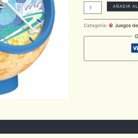
AÑADIR A
Categoría:
Juegos d
G