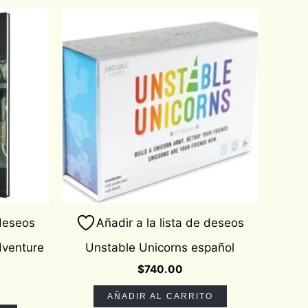
Current
rice
s:
.
$697.00.
 deseos
Añadir a la lista de deseos
dventure
Unstable Unicorns español
$
740.00
AÑADIR AL CARRITO