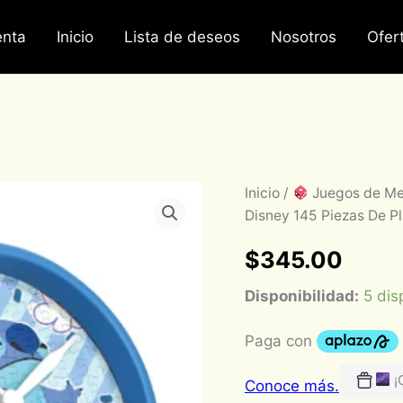
nta
Inicio
Lista de deseos
Nosotros
Ofer
Reloj
Inicio
/
Juegos de M
Rompecabezas
Disney 145 Piezas De Pl
Stitch
Ama
$
345.00
las
Olas
Disponibilidad:
5 dis
Disney
145
Piezas
De
Plástico
¡
cantidad