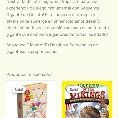
frustrar la del otro jugador. ¡Prepárate para una
experiencia de juego monumental con Sequence
Gigante de Goliath! Este juego de estrategia y
diversión te sumerge en un emocionante desafío
donde la táctica y la diversión se unen en un formato
gigante que cautiva a jugadores de todas las edades.
Sequence Gigante: Tu Destino = Secuencias de
gigantescas proporciones.
Productos relacionados
Original
Current
Original
Current
price
price
price
price
Sale!
Sale!
Sale!
Sale!
was:
is:
was:
is:
$710.00.
$600.00.
$850.00.
$722.50.