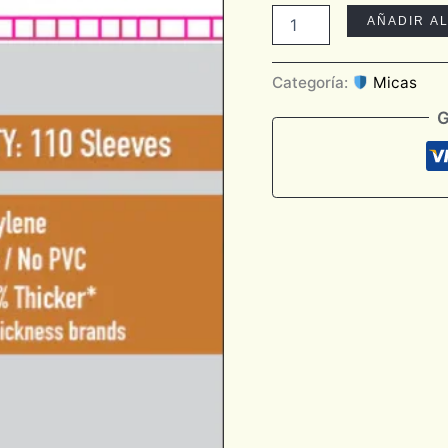
Pack
AÑADIR A
cantidad
Categoría:
Micas
G