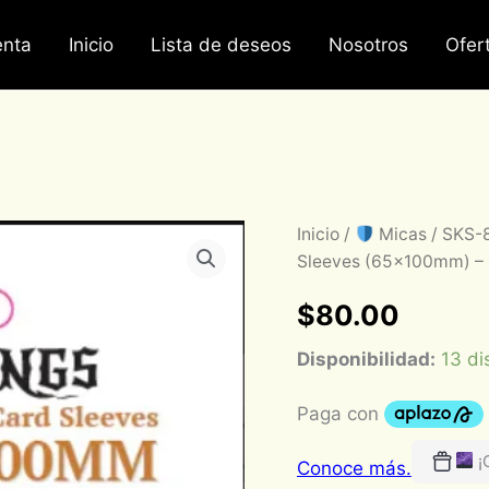
nta
Inicio
Lista de deseos
Nosotros
Ofer
SKS-
Inicio
/
Micas
/ SKS-8
8811,
Sleeves (65x100mm) – 
Sleeve
Kings
$
80.00
Magnum
"7
Disponibilidad:
13 di
Wonders"
Card
Sleeves
(65x100mm)
-
¡
110