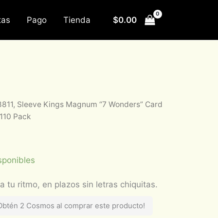
$
0.00
tas
Pago
Tienda
811, Sleeve Kings Magnum “7 Wonders” Card
110 Pack
sponibles
Obtén 2 Cosmos al comprar este producto!