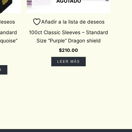
AGOTADO
 deseos
Añadir a la lista de deseos
tandard
100ct Classic Sleeves – Standard
rquoise”
Size “Purple” Dragon shield
$
210.00
LEER MÁS
O