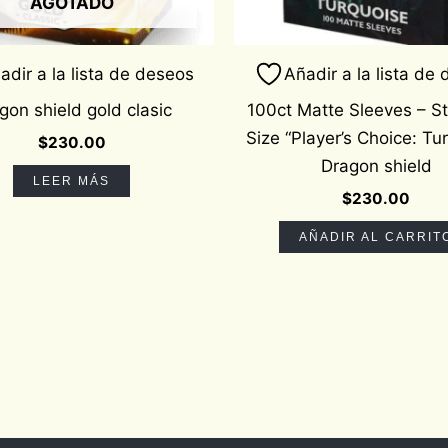
AGOTADO
adir a la lista de deseos
Añadir a la lista de
gon shield gold clasic
100ct Matte Sleeves – S
Size “Player’s Choice: Tu
$
230.00
Dragon shield
LEER MÁS
$
230.00
AÑADIR AL CARRIT