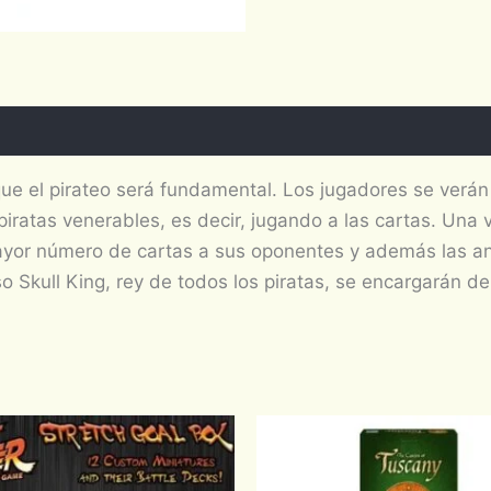
 que el pirateo será fundamental. Los jugadores se verá
piratas venerables, es decir, jugando a las cartas. Una 
yor número de cartas a sus oponentes y además las ant
so Skull King, rey de todos los piratas, se encargarán de