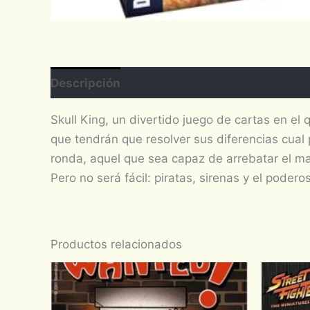
Descripción
Valoraciones (0)
Skull King, un divertido juego de cartas en el
que tendrán que resolver sus diferencias cual 
ronda, aquel que sea capaz de arrebatar el ma
Pero no será fácil: piratas, sirenas y el podero
Productos relacionados