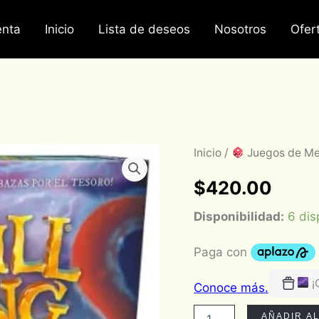
nta
Inicio
Lista de deseos
Nosotros
Ofer
Skull
Inicio
/
Juegos de M
King
cantidad
$
420.00
Disponibilidad:
6 dis
¡
AÑADIR A