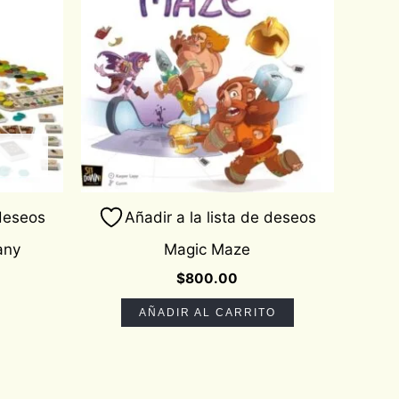
 deseos
Añadir a la lista de deseos
any
Magic Maze
$
800.00
AÑADIR AL CARRITO