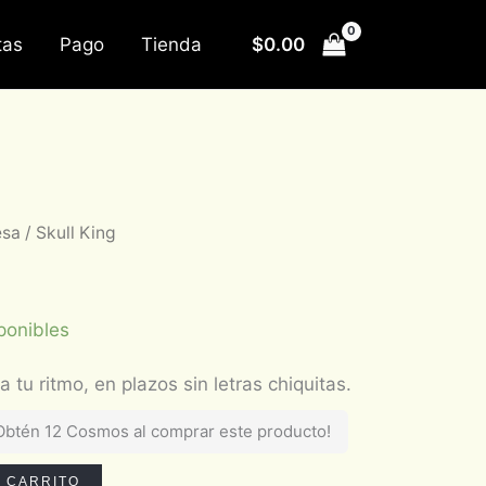
$
0.00
tas
Pago
Tienda
esa
/ Skull King
ponibles
Obtén 12 Cosmos al comprar este producto!
L CARRITO