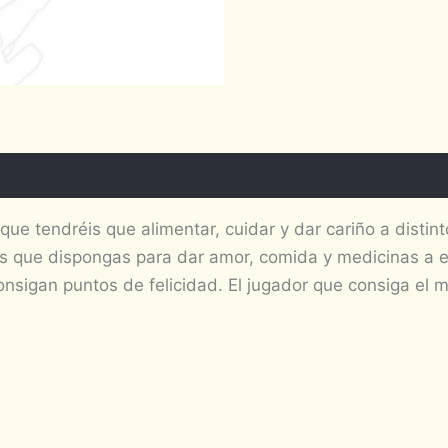
que tendréis que alimentar, cuidar y dar cariño a distint
e los que dispongas para dar amor, comida y medicinas a e
consigan puntos de felicidad. El jugador que consiga el