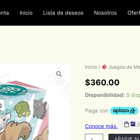
nta
Inicio
Lista de deseos
Nosotros
Ofer
Super
Inicio
/
Juegos de M
Kawaii
Pets
$
360.00
cantidad
Disponibilidad:
5 dis
¡
AÑADIR A