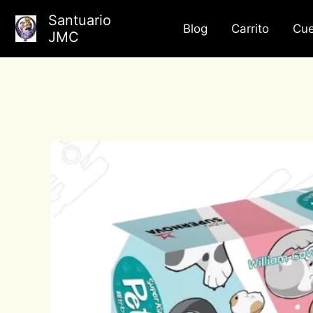
Ir
Santuario
al
Blog
Carrito
Cue
JMC
contenido