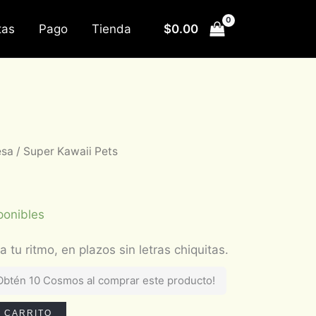
$
0.00
tas
Pago
Tienda
esa
/ Super Kawaii Pets
ponibles
Obtén 10 Cosmos al comprar este producto!
L CARRITO