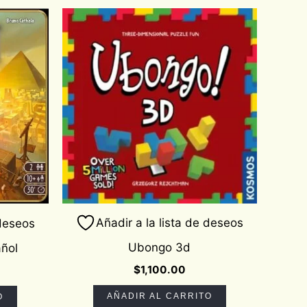
Añadir a la lista de deseos
 deseos
Ubongo 3d
ñol
$
1,100.00
AÑADIR AL CARRITO
O