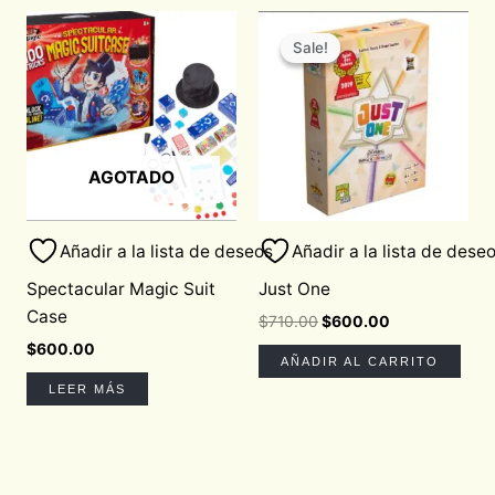
Original
Current
price
price
Sale!
Sale!
was:
is:
$710.00.
$600.00.
AGOTADO
Añadir a la lista de deseos
Añadir a la lista de dese
Spectacular Magic Suit
Just One
Case
$
710.00
$
600.00
$
600.00
AÑADIR AL CARRITO
LEER MÁS