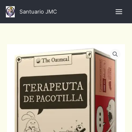
Ir
al
Santuario JMC
contenido
Terapeuta
de
Pacotilla.
Juego
de
Mesa
Español
cantidad