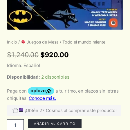
Inicio
/
Juegos de Mesa
/ Todo el mundo miente
$
1,240.00
$
920.00
Idioma: Español
Disponibilidad:
2 disponibles
¡Obtén 27 Cosmos al comprar este producto!
AÑADIR AL CARRITO