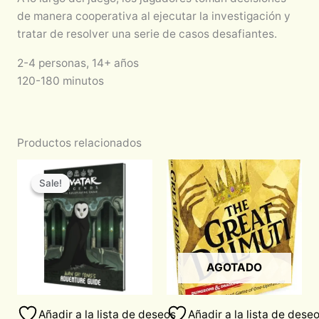
de manera cooperativa al ejecutar la investigación y
tratar de resolver una serie de casos desafiantes.
2-4 personas, 14+ años
120-180 minutos
Productos relacionados
Original
Current
price
price
Sale!
Sale!
was:
is:
$820.00.
$697.00.
AGOTADO
Añadir a la lista de deseos
Añadir a la lista de dese