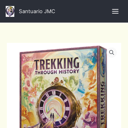
Ir
al
Santuario JMC
contenido
Trekking
through
history
Español
cantidad