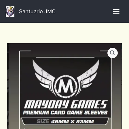
Ir
al
Santuario JMC
contenido
Tribune
Card
Sleeves
(49x93mm)
Premium
Mayday
cantidad