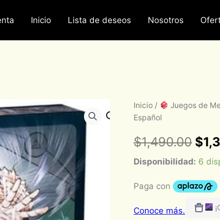
nta
Inicio
Lista de deseos
Nosotros
Ofer
Unmatched
Inicio
/
Juegos de M
Orig
The
Español
Witcher
pric
Steeland
$
1,490.00
$
1,
Silver
was
Español
Disponibilidad:
6 dis
cantidad
$1,
¡