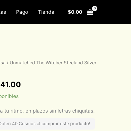
$
0.00
tas
Pago
Tienda
esa
/ Unmatched The Witcher Steeland Silver
inal
Current
e
price
341.00
:
is:
ponibles
490.00.
$1,341.00.
Obtén 40 Cosmos al comprar este producto!