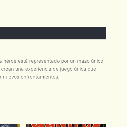
a héroe está representado por un mazo único
e crean una experiencia de juego única que
ar nuevos enfrentamientos.