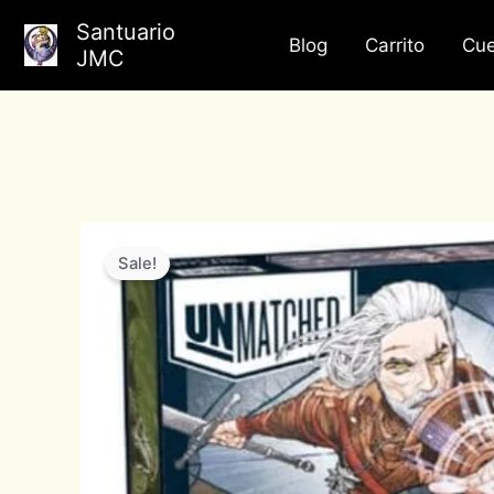
Ir
Santuario
al
Blog
Carrito
Cue
JMC
contenido
Sale!