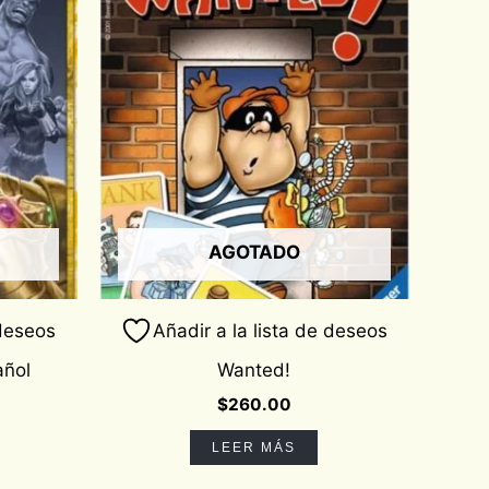
AGOTADO
 deseos
Añadir a la lista de deseos
añol
Wanted!
$
260.00
LEER MÁS