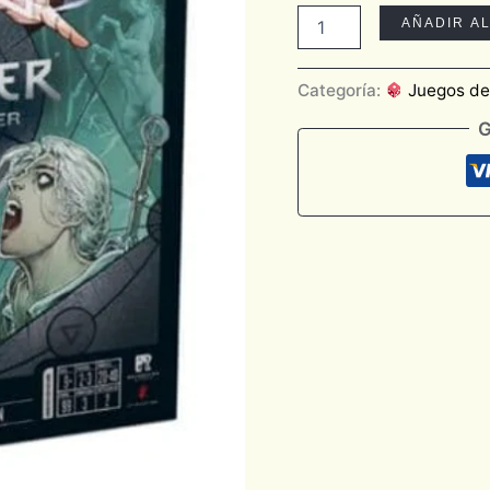
AÑADIR A
Categoría:
Juegos d
G