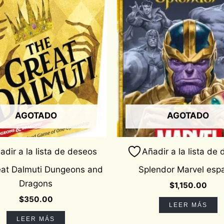
AGOTADO
AGOTADO
adir a la lista de deseos
Añadir a la lista de
eat Dalmuti Dungeons and
Splendor Marvel esp
Dragons
$
1,150.00
$
350.00
LEER MÁS
LEER MÁS