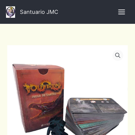
Ir
al
Santuario JMC
contenido